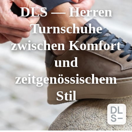
DLS — Herren
Turnschuhe
zwischen Komfort
und
zeitgenössischem
Stil