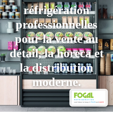
réfrigération
professionnelles
pour la vente au
détail, la horeca et
la distribution
moderne.