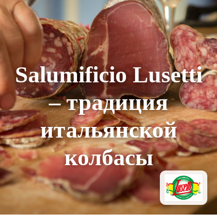
Salumificio Lusetti
– традиция
итальянской
колбасы