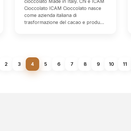
cioccolato Made in Italy. Chi è ICAM
Cioccolato ICAM Cioccolato nasce
come azienda italiana di
trasformazione del cacao e produ…
2
3
4
5
6
7
8
9
10
11