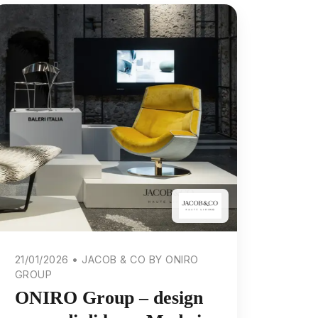
21/01/2026 • JACOB & CO BY ONIRO
GROUP
ONIRO Group – design