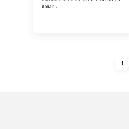
italian…
1