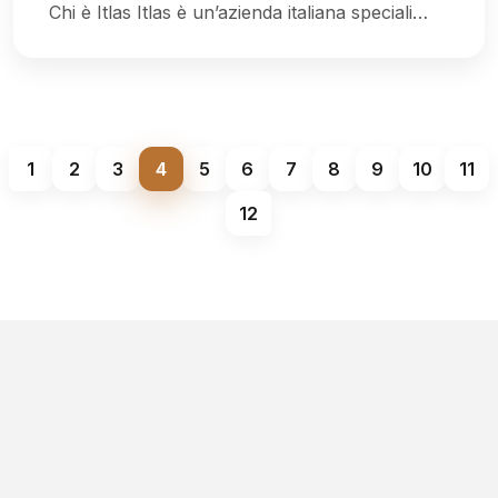
Chi è Itlas Itlas è un’azienda italiana speciali…
1
2
3
4
5
6
7
8
9
10
11
12