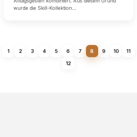
Alltagsgesten kombiniert. Aus diesem Grund
wurde die Skill-Kollektion…
1
2
3
4
5
6
7
8
9
10
11
12